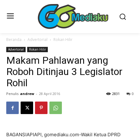
Beranda
Advertorial
Rokan Hilir
Advertorial
Rokan Hilir
Makam Pahlawan yang
Roboh Ditinjau 3 Legislator
Rohil
Penulis
andrew
-
28 April 2016
2831
0
BAGANSIAPIAPI, gomediaku.com-Wakil Ketua DPRD