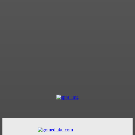
Kapal Harimau Buas
Meriahkan Pawai Perahu
Hias MTQ Riau, Angkat
Spirit Al-Qur’an dalam
Perjuangan Sultan Siak
Zulfa Amira
-
27 Juni 2026