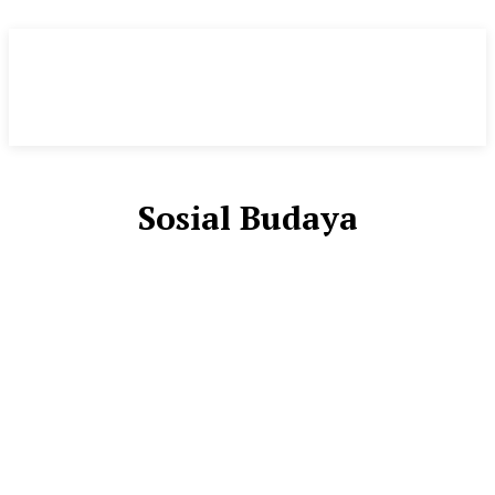
Sosial Budaya
EKONOMI
HASANAH
HUKRIM
KESEHATAN & LINGKUNGAN
KOMUNITAS
LIFESTYLE