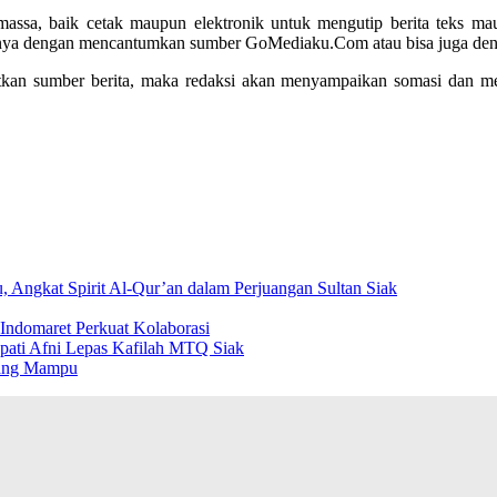
sa, baik cetak maupun elektronik untuk mengutip berita teks maupun
salnya dengan mencantumkan sumber GoMediaku.Com atau bisa juga de
an sumber berita, maka redaksi akan menyampaikan somasi dan mela
Angkat Spirit Al-Qur’an dalam Perjuangan Sultan Siak
ndomaret Perkuat Kolaborasi
pati Afni Lepas Kafilah MTQ Siak
rang Mampu