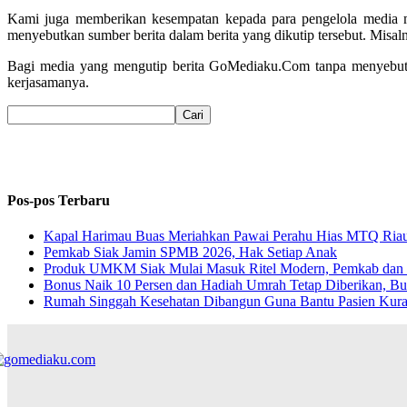
Kami juga memberikan kesempatan kepada para pengelola media mas
menyebutkan sumber berita dalam berita yang dikutip tersebut. Mi
Bagi media yang mengutip berita GoMediaku.Com tanpa menyebutk
kerjasamanya.
Pos-pos Terbaru
Kapal Harimau Buas Meriahkan Pawai Perahu Hias MTQ Riau, 
Pemkab Siak Jamin SPMB 2026, Hak Setiap Anak
Produk UMKM Siak Mulai Masuk Ritel Modern, Pemkab dan I
Bonus Naik 10 Persen dan Hadiah Umrah Tetap Diberikan, Bu
Rumah Singgah Kesehatan Dibangun Guna Bantu Pasien Ku