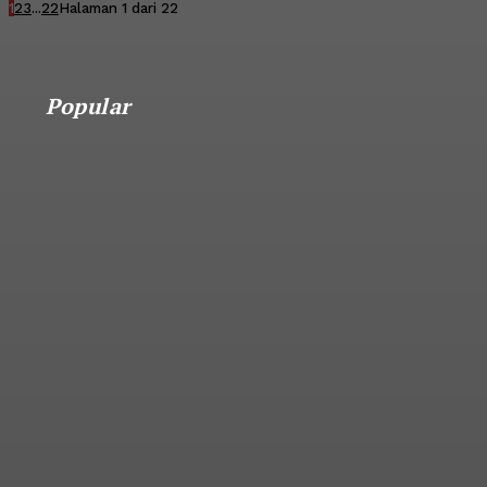
1
2
3
...
22
Halaman 1 dari 22
Popular