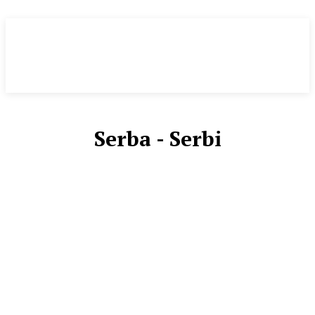
Serba - Serbi
EKONOMI
HASANAH
HUKRIM
KESEHATAN & LINGKUNGAN
KOMUNITAS
LIFESTYLE