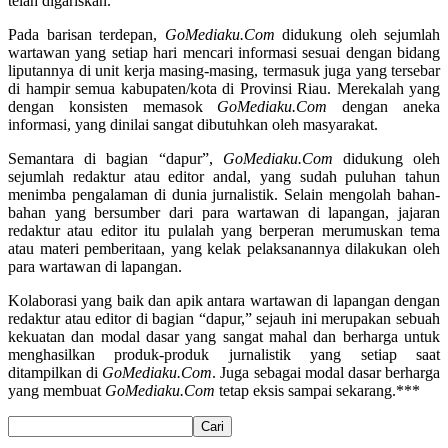
telah digariskan.
Pada barisan terdepan,
GoMediaku.Com
didukung oleh sejumlah
wartawan yang setiap hari mencari informasi sesuai dengan bidang
liputannya di unit kerja masing-masing, termasuk juga yang tersebar
di hampir semua kabupaten/kota di Provinsi Riau. Merekalah yang
dengan konsisten memasok
GoMediaku.Com
dengan aneka
informasi, yang dinilai sangat dibutuhkan oleh masyarakat.
Semantara di bagian “dapur”,
GoMediaku.Com
didukung oleh
sejumlah redaktur atau editor andal, yang sudah puluhan tahun
menimba pengalaman di dunia jurnalistik. Selain mengolah bahan-
bahan yang bersumber dari para wartawan di lapangan, jajaran
redaktur atau editor itu pulalah yang berperan merumuskan tema
atau materi pemberitaan, yang kelak pelaksanannya dilakukan oleh
para wartawan di lapangan.
Kolaborasi yang baik dan apik antara wartawan di lapangan dengan
redaktur atau editor di bagian “dapur,” sejauh ini merupakan sebuah
kekuatan dan modal dasar yang sangat mahal dan berharga untuk
menghasilkan produk-produk jurnalistik yang setiap saat
ditampilkan di
GoMediaku.Com
. Juga sebagai modal dasar berharga
yang membuat
GoMediaku.Com
tetap eksis sampai sekarang.***