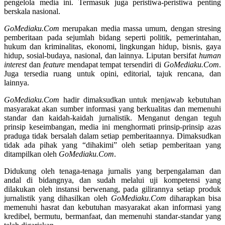
pengelola media ini. Termasuk juga peristiwa-peristiwa penting
berskala nasional.
GoMediaku.Com
merupakan media massa umum, dengan stresing
pemberitaan pada sejumlah bidang seperti politik, pemerintahan,
hukum dan kriminalitas, ekonomi, lingkungan hidup, bisnis, gaya
hidup, sosial-budaya, nasional, dan lainnya. Liputan bersifat
human
interest
dan
feature
mendapat tempat tersendiri di
GoMediaku.Com
.
Juga tersedia ruang untuk opini, editorial, tajuk rencana, dan
lainnya.
GoMediaku.Com
hadir dimaksudkan untuk menjawab kebutuhan
masyarakat akan sumber informasi yang berkualitas dan memenuhi
standar dan kaidah-kaidah jurnalistik. Menganut dengan teguh
prinsip keseimbangan, media ini menghormati prinsip-prinsip azas
praduga tidak bersalah dalam setiap pemberitaannya. Dimaksudkan
tidak ada pihak yang “dihakimi” oleh setiap pemberitaan yang
ditampilkan oleh
GoMediaku.Com
.
Didukung oleh tenaga-tenaga jurnalis yang berpengalaman dan
andal di bidangnya, dan sudah melalui uji kompetensi yang
dilakukan oleh instansi berwenang, pada gilirannya setiap produk
jurnalistik yang dihasilkan oleh
GoMediaku.Com
diharapkan bisa
memenuhi hasrat dan kebutuhan masyarakat akan informasi yang
kredibel, bermutu, bermanfaat, dan memenuhi standar-standar yang