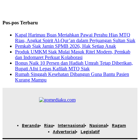
Pos-pos Terbaru
Kapal Harimau Buas Meriahkan Pawai Perahu Hias MTQ
Riau, Angkat Spirit Al-Qur’an dalam Perjuangan Sultan Siak
Pemkab Siak Jamin SPMB 2026, Hak Setiap Anak
Produk UMKM Siak Mulai Masuk Ritel Modern, Pemkab
dan Indomaret Perkuat Kolaborasi
Bonus Naik 10 Persen dan Hadiah Umrah Tetap Diberikan,
Bupati Afni Lepas Kafilah MTQ Siak
Rumah Singgah Kesehatan Dibangun Guna Bantu Pasien
Kurang Mampu
Beranda
Riau
Internasional
Nasional
Ragam
Advertorial
Legislatif