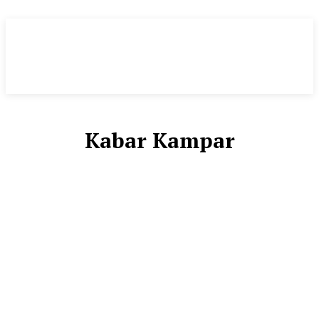
Kabar Kampar
KABAR BENGKALIS
KABAR DUMAI
KABAR INHIL
KABAR INHU
KABAR MERANTI