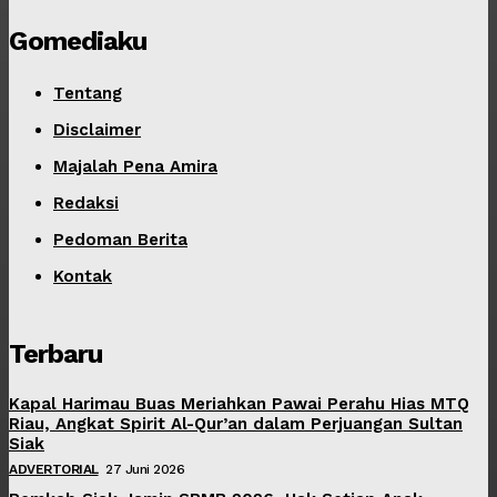
Gomediaku
Tentang
Disclaimer
Majalah Pena Amira
Redaksi
Pedoman Berita
Kontak
Terbaru
Kapal Harimau Buas Meriahkan Pawai Perahu Hias MTQ
Riau, Angkat Spirit Al-Qur’an dalam Perjuangan Sultan
Siak
ADVERTORIAL
27 Juni 2026