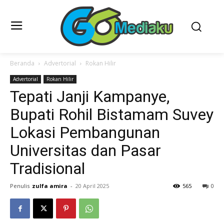
Beranda
Advertorial
Rokan Hilir
Advertorial
Rokan Hilir
Tepati Janji Kampanye,
Bupati Rohil Bistamam Suvey
Lokasi Pembangunan
Universitas dan Pasar
Tradisional
Penulis
zulfa amira
-
20 April 2025
565
0