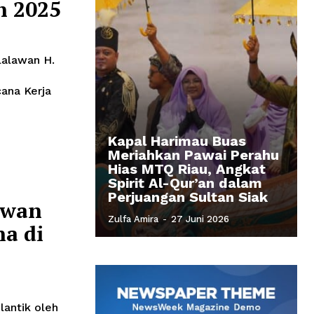
 2025
lalawan H.
ana Kerja
Kapal Harimau Buas
Meriahkan Pawai Perahu
Hias MTQ Riau, Angkat
Spirit Al-Qur’an dalam
Perjuangan Sultan Siak
awan
Zulfa Amira
-
27 Juni 2026
a di
lantik oleh