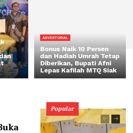
ADVERTORIAL
ak
l
Bonus Naik 10 Persen
dan
dan Hadiah Umrah Tetap
at
Diberikan, Bupati Afni
Lepas Kafilah MTQ Siak
Popular
Buka