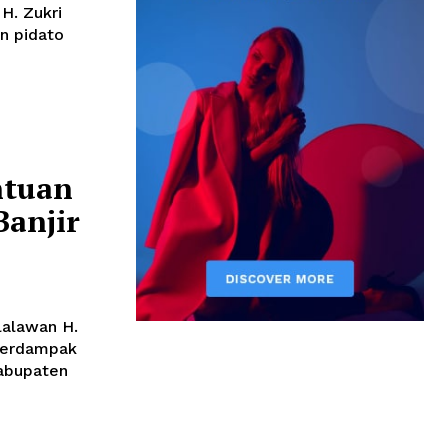
H. Zukri
n pidato
ntuan
Banjir
lalawan H.
 terdampak
Kabupaten