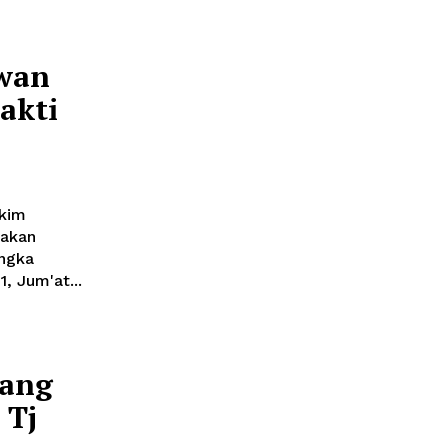
awan
akti
nakan
angka
, Jum'at...
sang
 Tj