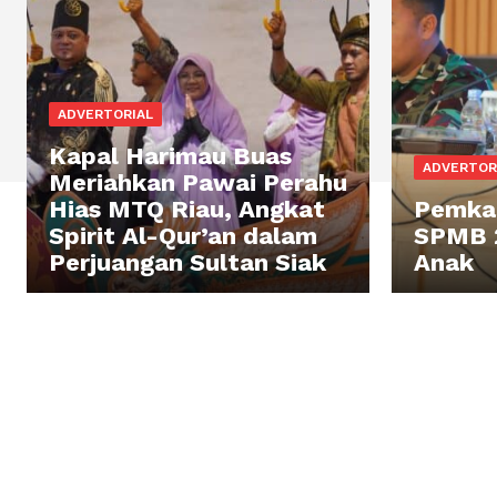
ADVERTORIAL
Kapal Harimau Buas
ADVERTOR
Meriahkan Pawai Perahu
Hias MTQ Riau, Angkat
Pemkab
Spirit Al-Qur’an dalam
SPMB 2
Perjuangan Sultan Siak
Anak