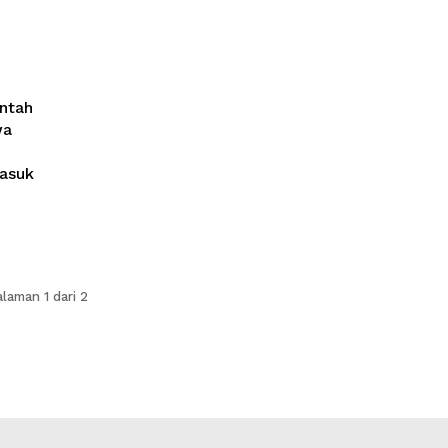
ntah
wa
masuk
laman 1 dari 2