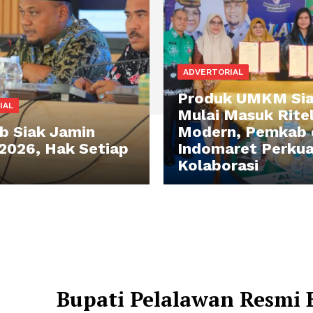
ADVERTORIAL
Produk UMKM Si
IAL
Mulai Masuk Rite
 Siak Jamin
Modern, Pemkab 
026, Hak Setiap
Indomaret Perku
Kolaborasi
Bupati Pelalawan Resmi 