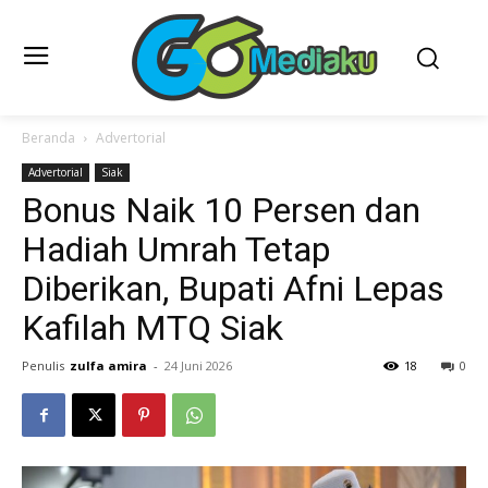
Beranda
Advertorial
Advertorial
Siak
Bonus Naik 10 Persen dan
Hadiah Umrah Tetap
Diberikan, Bupati Afni Lepas
Kafilah MTQ Siak
Penulis
zulfa amira
-
24 Juni 2026
18
0