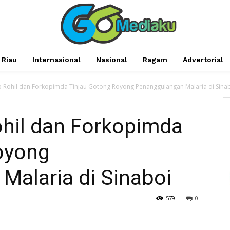
Riau
Internasional
Nasional
Ragam
Advertorial
 Rohil dan Forkopimda Tinjau Gotong Royong Penanggulangan Malaria di Sina
hil dan Forkopimda
oyong
Malaria di Sinaboi
579
0