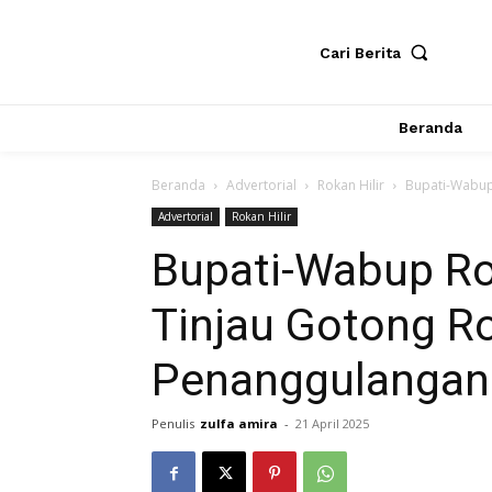
Cari Berita
Beranda
Beranda
Advertorial
Rokan Hilir
Bupati-Wabup
Advertorial
Rokan Hilir
Bupati-Wabup Ro
Tinjau Gotong R
Penanggulangan 
Penulis
zulfa amira
-
21 April 2025