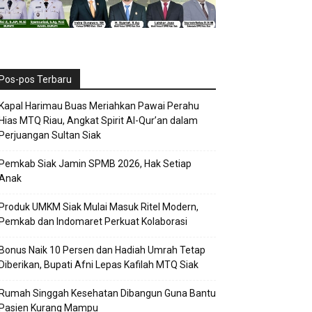
Pos-pos Terbaru
Kapal Harimau Buas Meriahkan Pawai Perahu
Hias MTQ Riau, Angkat Spirit Al-Qur’an dalam
Perjuangan Sultan Siak
Pemkab Siak Jamin SPMB 2026, Hak Setiap
Anak
Produk UMKM Siak Mulai Masuk Ritel Modern,
Pemkab dan Indomaret Perkuat Kolaborasi
Bonus Naik 10 Persen dan Hadiah Umrah Tetap
Diberikan, Bupati Afni Lepas Kafilah MTQ Siak
Rumah Singgah Kesehatan Dibangun Guna Bantu
Pasien Kurang Mampu