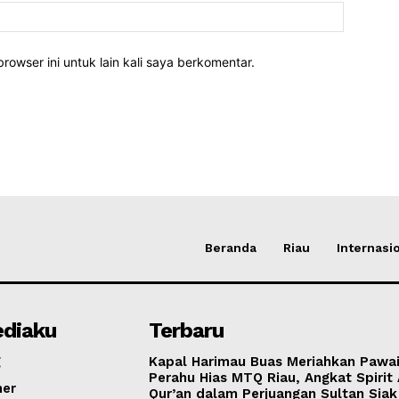
rowser ini untuk lain kali saya berkomentar.
Beranda
Riau
Internasi
diaku
Terbaru
g
Kapal Harimau Buas Meriahkan Pawa
Perahu Hias MTQ Riau, Angkat Spirit 
mer
Qur’an dalam Perjuangan Sultan Siak