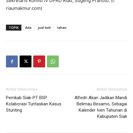
Sekretaris Komisi IV DPRD Riau, Sugeng Pranoto. (f:
riaumakmur.com)
TOPIK
Ada
jual beli
lahan
Artikel Sebelumnya
Artikel Selanjutnya
Pemkab Siak-PT BSP
Alfedri Akan Jadikan Mandi
Kolaborasi Tuntaskan Kasus
Belimau Besamo, Sebagai
Stunting
Kalender Iven Tahunan di
Kabupaten Siak