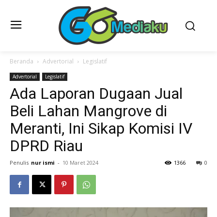
Beranda
Advertorial
Legislatif
Advertorial
Legislatif
Ada Laporan Dugaan Jual
Beli Lahan Mangrove di
Meranti, Ini Sikap Komisi IV
DPRD Riau
Penulis
nur ismi
-
10 Maret 2024
1366
0