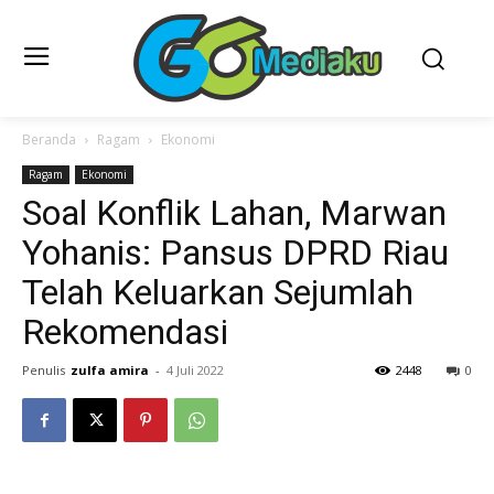
Beranda
Ragam
Ekonomi
Ragam
Ekonomi
Soal Konflik Lahan, Marwan
Yohanis: Pansus DPRD Riau
Telah Keluarkan Sejumlah
Rekomendasi
Penulis
zulfa amira
-
4 Juli 2022
2448
0