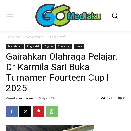
Beranda
Advertorial
Legislatif
Advertorial
Legislatif
Ragam
Olahraga
Riau
Gairahkan Olahraga Pelajar,
Dr Karmila Sari Buka
Turnamen Fourteen Cup I
2025
Penulis
nur ismi
-
29 April 2025
577
0