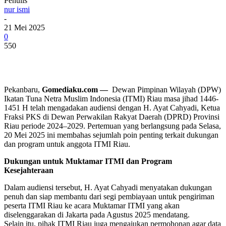
Penulis
nur ismi
-
21 Mei 2025
0
550
Pekanbaru,
Gomediaku.com
—
Dewan Pimpinan Wilayah (DPW)
Ikatan Tuna Netra Muslim Indonesia (ITMI) Riau masa jihad 1446-
1451 H telah mengadakan audiensi dengan H. Ayat Cahyadi, Ketua
Fraksi PKS di Dewan Perwakilan Rakyat Daerah (DPRD) Provinsi
Riau periode 2024–2029. Pertemuan yang berlangsung pada Selasa,
20 Mei 2025 ini membahas sejumlah poin penting terkait dukungan
dan program untuk anggota ITMI Riau.
Dukungan untuk Muktamar ITMI dan Program
Kesejahteraan
Dalam audiensi tersebut, H. Ayat Cahyadi menyatakan dukungan
penuh dan siap membantu dari segi pembiayaan untuk pengiriman
peserta ITMI Riau ke acara Muktamar ITMI yang akan
diselenggarakan di Jakarta pada Agustus 2025 mendatang.
Selain itu, pihak ITMI Riau juga mengajukan permohonan agar data