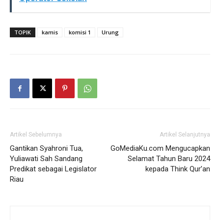
TOPIK
kamis
komisi 1
Urung
Artikel Sebelumnya
Artikel Selanjutnya
Gantikan Syahroni Tua,
GoMediaKu.com Mengucapkan
Yuliawati Sah Sandang
Selamat Tahun Baru 2024
Predikat sebagai Legislator
kepada Think Qur’an
Riau