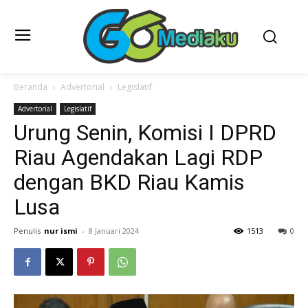
Beranda
Advertorial
Legislatif
Advertorial
Legislatif
Urung Senin, Komisi I DPRD
Riau Agendakan Lagi RDP
dengan BKD Riau Kamis
Lusa
Penulis
nur ismi
-
8 Januari 2024
1513
0