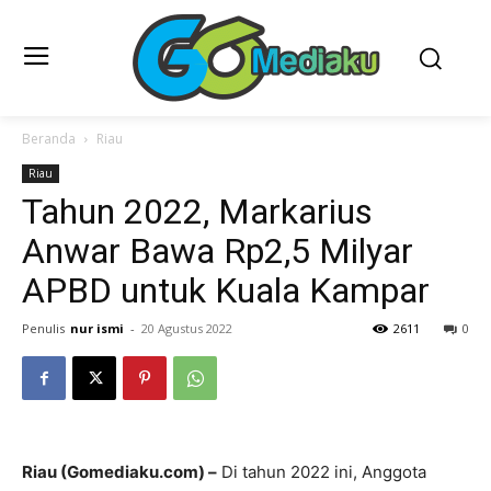
Beranda
Riau
Riau
Tahun 2022, Markarius
Anwar Bawa Rp2,5 Milyar
APBD untuk Kuala Kampar
Penulis
nur ismi
-
20 Agustus 2022
2611
0
Riau (Gomediaku.com) –
Di tahun 2022 ini, Anggota