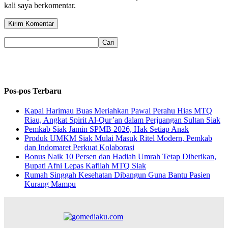
kali saya berkomentar.
Pos-pos Terbaru
Kapal Harimau Buas Meriahkan Pawai Perahu Hias MTQ
Riau, Angkat Spirit Al-Qur’an dalam Perjuangan Sultan Siak
Pemkab Siak Jamin SPMB 2026, Hak Setiap Anak
Produk UMKM Siak Mulai Masuk Ritel Modern, Pemkab
dan Indomaret Perkuat Kolaborasi
Bonus Naik 10 Persen dan Hadiah Umrah Tetap Diberikan,
Bupati Afni Lepas Kafilah MTQ Siak
Rumah Singgah Kesehatan Dibangun Guna Bantu Pasien
Kurang Mampu