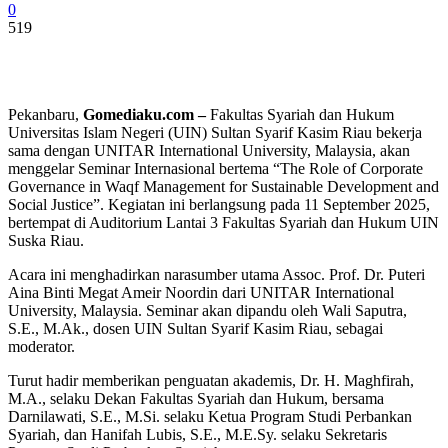
0
519
Pekanbaru,
Gomediaku.com –
Fakultas Syariah dan Hukum
Universitas Islam Negeri (UIN) Sultan Syarif Kasim Riau bekerja
sama dengan UNITAR International University, Malaysia, akan
menggelar Seminar Internasional bertema “The Role of Corporate
Governance in Waqf Management for Sustainable Development and
Social Justice”. Kegiatan ini berlangsung pada 11 September 2025,
bertempat di Auditorium Lantai 3 Fakultas Syariah dan Hukum UIN
Suska Riau.
Acara ini menghadirkan narasumber utama Assoc. Prof. Dr. Puteri
Aina Binti Megat Ameir Noordin dari UNITAR International
University, Malaysia. Seminar akan dipandu oleh Wali Saputra,
S.E., M.Ak., dosen UIN Sultan Syarif Kasim Riau, sebagai
moderator.
Turut hadir memberikan penguatan akademis, Dr. H. Maghfirah,
M.A., selaku Dekan Fakultas Syariah dan Hukum, bersama
Darnilawati, S.E., M.Si. selaku Ketua Program Studi Perbankan
Syariah, dan Hanifah Lubis, S.E., M.E.Sy. selaku Sekretaris