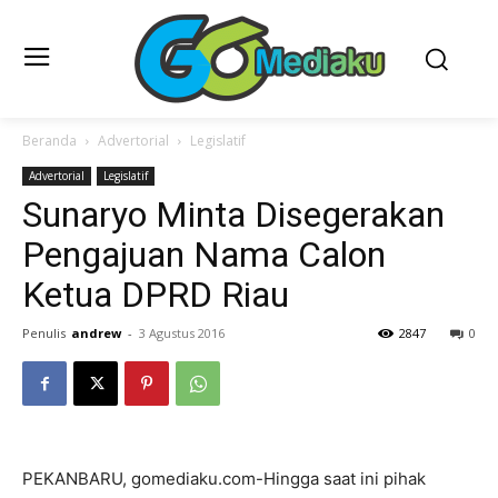
Beranda
Advertorial
Legislatif
Advertorial
Legislatif
Sunaryo Minta Disegerakan
Pengajuan Nama Calon
Ketua DPRD Riau
Penulis
andrew
-
3 Agustus 2016
2847
0
PEKANBARU, gomediaku.com-Hingga saat ini pihak