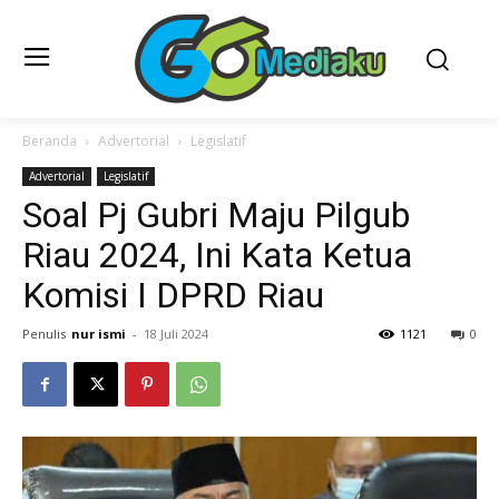
Beranda
Advertorial
Legislatif
Advertorial
Legislatif
Soal Pj Gubri Maju Pilgub
Riau 2024, Ini Kata Ketua
Komisi I DPRD Riau
Penulis
nur ismi
-
18 Juli 2024
1121
0