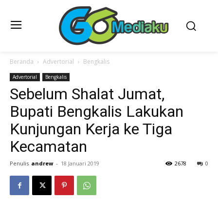
Beranda
Advertorial
Bengkalis
Advertorial
Bengkalis
Sebelum Shalat Jumat,
Bupati Bengkalis Lakukan
Kunjungan Kerja ke Tiga
Kecamatan
Penulis
andrew
-
18 Januari 2019
2678
0