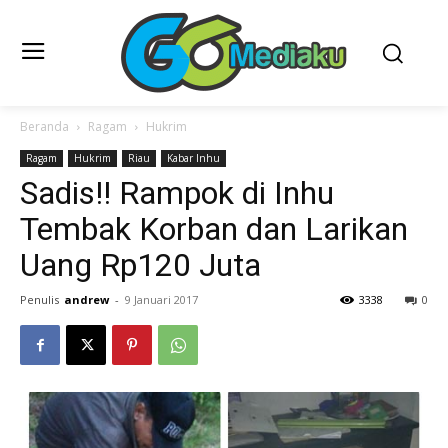
Beranda
Ragam
Hukrim
Ragam
Hukrim
Riau
Kabar Inhu
Sadis!! Rampok di Inhu
Tembak Korban dan Larikan
Uang Rp120 Juta
Penulis
andrew
-
9 Januari 2017
3338
0