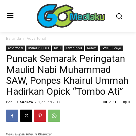
Beranda
Advertorial
Advertorial
Indragiri Hulu
Riau
Kabar Inhu
Ragam
Sosial Budaya
Puncak Semarak Peringatan
Maulid Nabi Muhammad
SAW, Ponpes Khairul Ummah
Hadirkan Opick “Tombo Ati”
Penulis
andrew
-
8 Januari 2017
2831
0
Wakil Bupati Inhu, H Khairizal