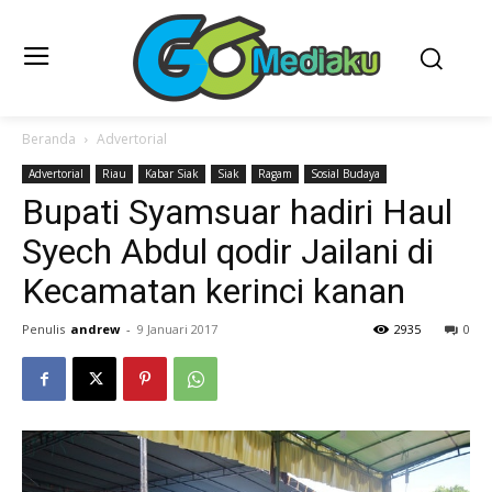
Beranda
Advertorial
Advertorial
Riau
Kabar Siak
Siak
Ragam
Sosial Budaya
Bupati Syamsuar hadiri Haul
Syech Abdul qodir Jailani di
Kecamatan kerinci kanan
Penulis
andrew
-
9 Januari 2017
2935
0