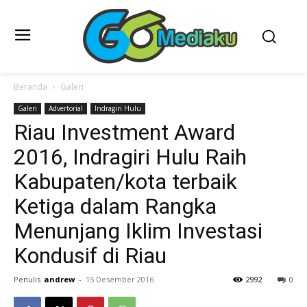
Beranda
Galeri
Galeri
Advertorial
Indragiri Hulu
Riau Investment Award
2016, Indragiri Hulu Raih
Kabupaten/kota terbaik
Ketiga dalam Rangka
Menunjang Iklim Investasi
Kondusif di Riau
Penulis
andrew
-
15 Desember 2016
2992
0