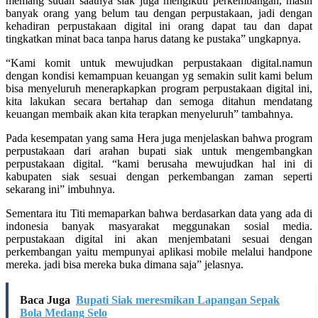
memang sudah saatnya siak juga mengikuti perkembangan, masih
banyak orang yang belum tau dengan perpustakaan, jadi dengan
kehadiran perpustakaan digital ini orang dapat tau dan dapat
tingkatkan minat baca tanpa harus datang ke pustaka” ungkapnya.
“Kami komit untuk mewujudkan perpustakaan digital.namun
dengan kondisi kemampuan keuangan yg semakin sulit kami belum
bisa menyeluruh menerapkapkan program perpustakaan digital ini,
kita lakukan secara bertahap dan semoga ditahun mendatang
keuangan membaik akan kita terapkan menyeluruh” tambahnya.
Pada kesempatan yang sama Hera juga menjelaskan bahwa program
perpustakaan dari arahan bupati siak untuk mengembangkan
perpustakaan digital. “kami berusaha mewujudkan hal ini di
kabupaten siak sesuai dengan perkembangan zaman seperti
sekarang ini” imbuhnya.
Sementara itu Titi memaparkan bahwa berdasarkan data yang ada di
indonesia banyak masyarakat meggunakan sosial media.
perpustakaan digital ini akan menjembatani sesuai dengan
perkembangan yaitu mempunyai aplikasi mobile melalui handpone
mereka. jadi bisa mereka buka dimana saja” jelasnya.
Baca Juga
Bupati Siak meresmikan Lapangan Sepak
Bola Medang Selo