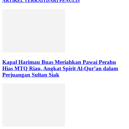
ARTIKEL TERKAIT
DARI PENULIS
Kapal Harimau Buas Meriahkan Pawai Perahu
Hias MTQ Riau, Angkat Spirit Al-Qur’an dalam
Perjuangan Sultan Siak