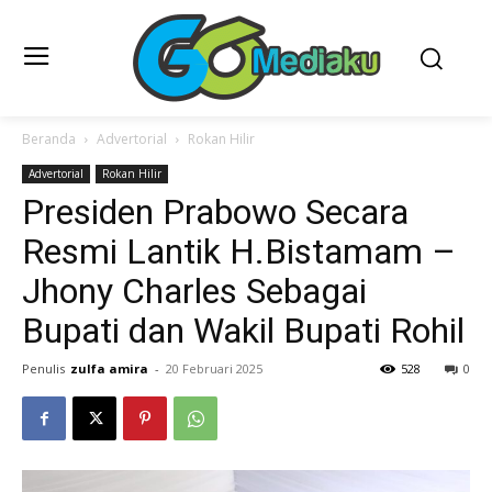
Beranda
Advertorial
Rokan Hilir
Advertorial
Rokan Hilir
Presiden Prabowo Secara
Resmi Lantik H.Bistamam –
Jhony Charles Sebagai
Bupati dan Wakil Bupati Rohil
Penulis
zulfa amira
-
20 Februari 2025
528
0