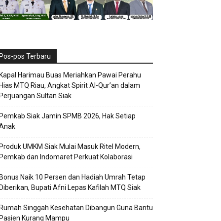
Pos-pos Terbaru
Kapal Harimau Buas Meriahkan Pawai Perahu
Hias MTQ Riau, Angkat Spirit Al-Qur’an dalam
Perjuangan Sultan Siak
Pemkab Siak Jamin SPMB 2026, Hak Setiap
Anak
Produk UMKM Siak Mulai Masuk Ritel Modern,
Pemkab dan Indomaret Perkuat Kolaborasi
Bonus Naik 10 Persen dan Hadiah Umrah Tetap
Diberikan, Bupati Afni Lepas Kafilah MTQ Siak
Rumah Singgah Kesehatan Dibangun Guna Bantu
Pasien Kurang Mampu