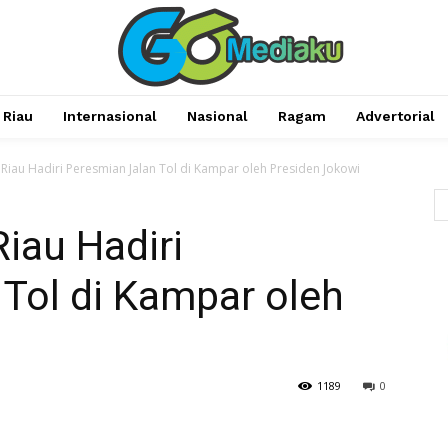
Riau
Internasional
Nasional
Ragam
Advertorial
iau Hadiri Peresmian Jalan Tol di Kampar oleh Presiden Jokowi
iau Hadiri
Tol di Kampar oleh
1189
0