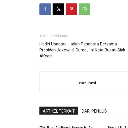
Artikel Sebelumnya
Hadiri Upacara Harlah Pancasila Bersama
Presiden Jokowi di Dumai, Ini Kata Bupati Siak
Alfedri
nur ismi
ARTIKEL TERKAIT
DARI PENULIS
ITMI Riau Audiensi dengan H. Ayat
Revisi UU Si