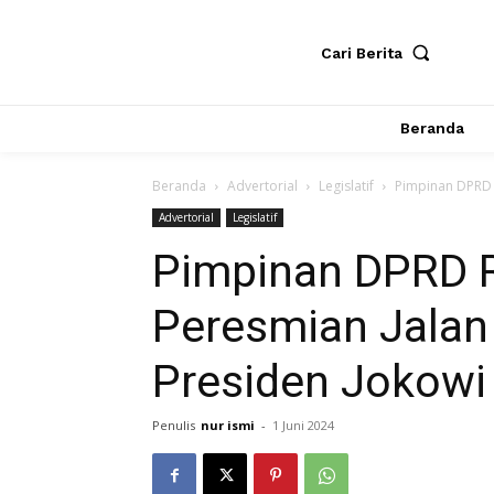
Cari Berita
Beranda
Beranda
Advertorial
Legislatif
Pimpinan DPRD R
Advertorial
Legislatif
Pimpinan DPRD R
Peresmian Jalan 
Presiden Jokowi
Penulis
nur ismi
-
1 Juni 2024