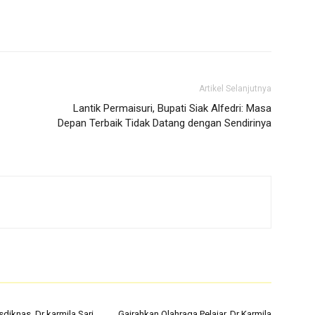
Artikel Selanjutnya
Lantik Permaisuri, Bupati Siak Alfedri: Masa
Depan Terbaik Tidak Datang dengan Sendirinya
sdiknas, Dr karmila Sari
Gairahkan Olahraga Pelajar, Dr Karmila