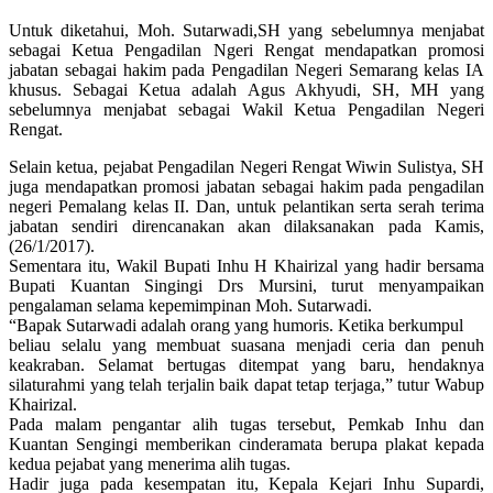
Untuk diketahui, Moh. Sutarwadi,SH yang sebelumnya menjabat
sebagai Ketua Pengadilan Ngeri Rengat mendapatkan promosi
jabatan sebagai hakim pada Pengadilan Negeri Semarang kelas IA
khusus. Sebagai Ketua adalah Agus Akhyudi, SH, MH yang
sebelumnya menjabat sebagai Wakil Ketua Pengadilan Negeri
Rengat.
Selain ketua, pejabat Pengadilan Negeri Rengat Wiwin Sulistya, SH
juga mendapatkan promosi jabatan sebagai hakim pada pengadilan
negeri Pemalang kelas II. Dan, untuk pelantikan serta serah terima
jabatan sendiri direncanakan akan dilaksanakan pada Kamis,
(
26/1/2017
).
Sementara itu, Wakil Bupati Inhu H Khairizal yang hadir bersama
Bupati Kuantan Singingi Drs Mursini, turut menyampaikan
pengalaman selama kepemimpinan Moh. Sutarwadi.
“Bapak Sutarwadi adalah orang yang humoris. Ketika berkumpul
beliau selalu yang membuat suasana menjadi ceria dan penuh
keakraban. Selamat bertugas ditempat yang baru, hendaknya
silaturahmi yang telah terjalin baik dapat tetap terjaga,” tutur Wabup
Khairizal.
Pada malam pengantar alih tugas tersebut, Pemkab Inhu dan
Kuantan Sengingi memberikan cinderamata berupa plakat kepada
kedua pejabat yang menerima alih tugas.
Hadir juga pada kesempatan itu, Kepala Kejari Inhu Supardi,