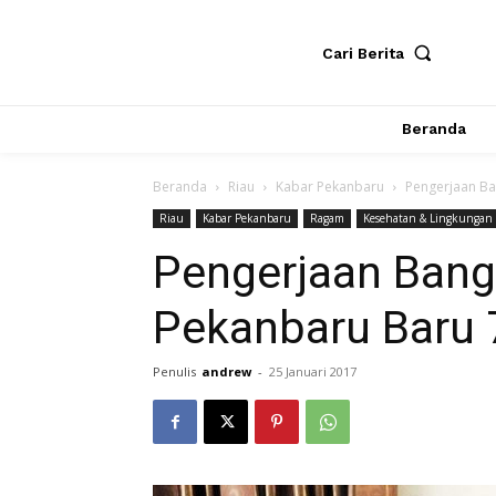
Cari Berita
Beranda
Beranda
Riau
Kabar Pekanbaru
Pengerjaan B
Riau
Kabar Pekanbaru
Ragam
Kesehatan & Lingkungan
Pengerjaan Ban
Pekanbaru Baru 
Penulis
andrew
-
25 Januari 2017