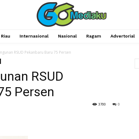
Riau
Internasional
Nasional
Ragam
Advertorial
angunan RSUD Pekanbaru Baru 75 Persen
gunan RSUD
75 Persen
3700
0