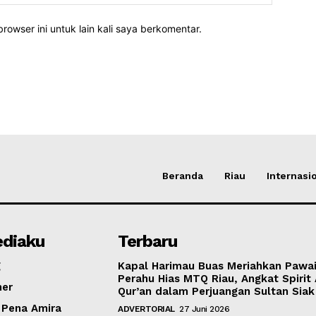
rowser ini untuk lain kali saya berkomentar.
Beranda
Riau
Internasi
diaku
Terbaru
g
Kapal Harimau Buas Meriahkan Pawa
Perahu Hias MTQ Riau, Angkat Spirit 
mer
Qur’an dalam Perjuangan Sultan Siak
 Pena Amira
ADVERTORIAL
27 Juni 2026