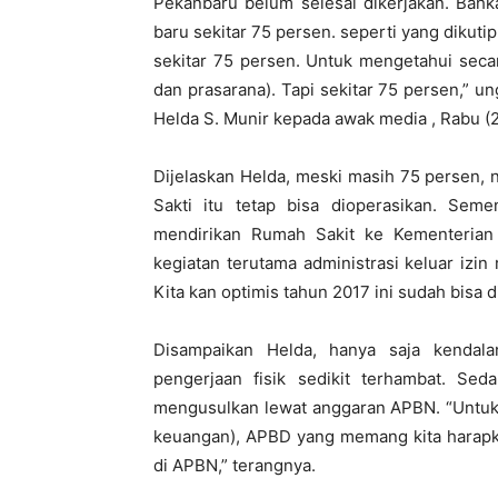
Pekanbaru belum selesai dikerjakan. Bahka
baru sekitar 75 persen. seperti yang dikuti
sekitar 75 persen. Untuk mengetahui seca
dan prasarana). Tapi sekitar 75 persen,” 
Helda S. Munir kepada awak media , Rabu (2
Dijelaskan Helda, meski masih 75 persen, 
Sakti itu tetap bisa dioperasikan. Seme
mendirikan Rumah Sakit ke Kementerian K
kegiatan terutama administrasi keluar izin
Kita kan optimis tahun 2017 ini sudah bisa d
Disampaikan Helda, hanya saja kendal
pengerjaan fisik sedikit terhambat. Sed
mengusulkan lewat anggaran APBN. “Untuk 
keuangan), APBD yang memang kita harapka
di APBN,” terangnya.