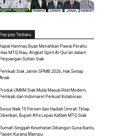
Pos-pos Terbaru
Kapal Harimau Buas Meriahkan Pawai Perahu
Hias MTQ Riau, Angkat Spirit Al-Qur’an dalam
Perjuangan Sultan Siak
Pemkab Siak Jamin SPMB 2026, Hak Setiap
Anak
Produk UMKM Siak Mulai Masuk Ritel Modern,
Pemkab dan Indomaret Perkuat Kolaborasi
Bonus Naik 10 Persen dan Hadiah Umrah Tetap
Diberikan, Bupati Afni Lepas Kafilah MTQ Siak
Rumah Singgah Kesehatan Dibangun Guna Bantu
Pasien Kurang Mampu