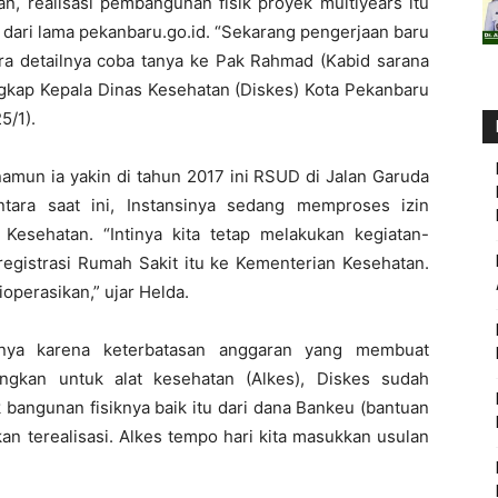
n, realisasi pembangunan fisik proyek multiyears itu
p dari lama pekanbaru.go.id. “Sekarang pengerjaan baru
ra detailnya coba tanya ke Pak Rahmad (Kabid sarana
ungkap Kepala Dinas Kesehatan (Diskes) Kota Pekanbaru
5/1).
namun ia yakin di tahun 2017 ini RSUD di Jalan Garuda
ntara saat ini, Instansinya sedang memproses izin
esehatan. “Intinya kita tetap melakukan kegiatan-
 registrasi Rumah Sakit itu ke Kementerian Kesehatan.
ioperasikan,” ujar Helda.
anya karena keterbatasan anggaran yang membuat
angkan untuk alat kesehatan (Alkes), Diskes sudah
bangunan fisiknya baik itu dari dana Bankeu (bantuan
n terealisasi. Alkes tempo hari kita masukkan usulan