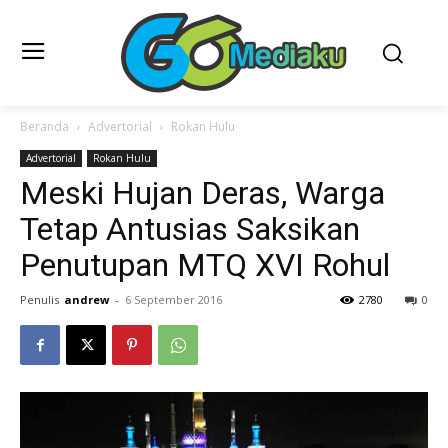
Beranda
Advertorial
Rokan Hulu
Advertorial
Rokan Hulu
Meski Hujan Deras, Warga
Tetap Antusias Saksikan
Penutupan MTQ XVI Rohul
Penulis
andrew
-
6 September 2016
2780
0