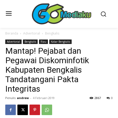
Beranda
Advertorial
Bengkalis
Advertorial
Bengkalis
Riau
Kabar Bengkalis
Mantap! Pejabat dan
Pegawai Diskominfotik
Kabupaten Bengkalis
Tandatangani Pakta
Integritas
Penulis
andrew
-
4 Februari 2019
2867
0