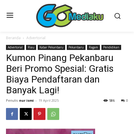
Beranda
Advertorial
Advertorial
Riau
Kabar Pekanbaru
Pekanbaru
Ragam
Pendidikan
Kumon Pinang Pekanbaru
Beri Promo Spesial: Gratis
Biaya Pendaftaran dan
Banyak Lagi!
Penulis
nur ismi
-
19 April 2025
586
0