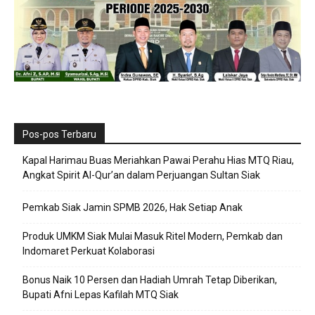
Pos-pos Terbaru
Kapal Harimau Buas Meriahkan Pawai Perahu Hias MTQ Riau,
Angkat Spirit Al-Qur’an dalam Perjuangan Sultan Siak
Pemkab Siak Jamin SPMB 2026, Hak Setiap Anak
Produk UMKM Siak Mulai Masuk Ritel Modern, Pemkab dan
Indomaret Perkuat Kolaborasi
Bonus Naik 10 Persen dan Hadiah Umrah Tetap Diberikan,
Bupati Afni Lepas Kafilah MTQ Siak