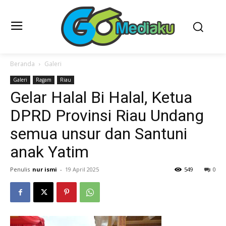
Beranda
Galeri
Galeri
Ragam
Riau
Gelar Halal Bi Halal, Ketua
DPRD Provinsi Riau Undang
semua unsur dan Santuni
anak Yatim
Penulis
nur ismi
-
19 April 2025
549
0