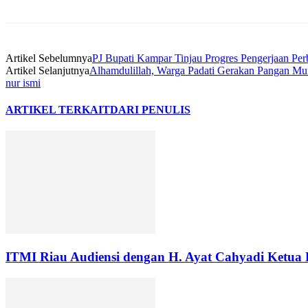
Artikel Sebelumnya
PJ Bupati Kampar Tinjau Progres Pengerjaan Per
Artikel Selanjutnya
Alhamdulillah, Warga Padati Gerakan Pangan Mur
nur ismi
ARTIKEL TERKAIT
DARI PENULIS
ITMI Riau Audiensi dengan H. Ayat Cahyadi Ketu