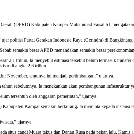
Daerah (DPRD) Kabupaten Kampar Muhammad Faisal ST mengatakan s
 ujar politisi Partai Gerakan Indonesia Raya (Gerindra) di Bangkinang
“Sebab semakin besar APBD menandakan semakin besar perekonomian da
esar 2,1 triliun. Ia menyebut estimasi tersebut belum termasuk transfe
ar di angka 2,6 triliun.
khir November, tentunya ini menjadi pertimbangan,” ujarnya.
n tahun sebelumnya. Ia menekankan akan pembangunan infrastruktur 
lum tersentuh oleh anggaran pemerintah,” ujarnya.
Kabupaten Kampar semakin berkurang. Ia meminta kepada instansi terka
wisata,” ujarnya.
da situs candi Muara takus dan Danau Rusa pada pekan lalu, Kamis (