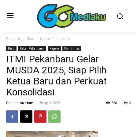
Beranda
Riau
Kabar Pekanbaru
Riau
Kabar Pekanbaru
Ragam
Komunitas
ITMI Pekanbaru Gelar
MUSDA 2025, Siap Pilih
Ketua Baru dan Perkuat
Konsolidasi
Penulis
nur ismi
-
30 April 2025
568
0