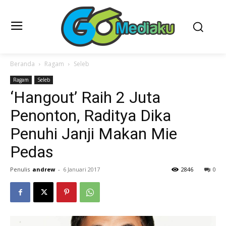
Beranda
Ragam
Seleb
Ragam
Seleb
‘Hangout’ Raih 2 Juta
Penonton, Raditya Dika
Penuhi Janji Makan Mie
Pedas
Penulis
andrew
-
6 Januari 2017
2846
0