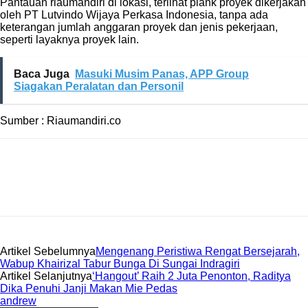
Pantauan riaumandiri di lokasi, terlihat plank proyek dikerjakan
oleh PT Lutvindo Wijaya Perkasa Indonesia, tanpa ada
keterangan jumlah anggaran proyek dan jenis pekerjaan,
seperti layaknya proyek lain.
Baca Juga
Masuki Musim Panas, APP Group
Siagakan Peralatan dan Personil
Sumber : Riaumandiri.co
Artikel Sebelumnya
Mengenang Peristiwa Rengat Bersejarah,
Wabup Khairizal Tabur Bunga Di Sungai Indragiri
Artikel Selanjutnya
‘Hangout’ Raih 2 Juta Penonton, Raditya
Dika Penuhi Janji Makan Mie Pedas
andrew