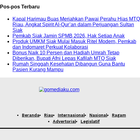
Pos-pos Terbaru
Kapal Harimau Buas Meriahkan Pawai Perahu Hias MTQ
Riau, Angkat Spirit Al-Qur’an dalam Perjuangan Sultan
Siak
Pemkab Siak Jamin SPMB 2026, Hak Setiap Anak
Produk UMKM Siak Mulai Masuk Ritel Modern, Pemkab
dan Indomaret Perkuat Kolaborasi
Bonus Naik 10 Persen dan Hadiah Umrah Tetap
Diberikan, Bupati Afni Lepas Kafilah MTQ Siak
Rumah Singgah Kesehatan Dibangun Guna Bantu
Pasien Kurang Mampu
Beranda
Riau
Internasional
Nasional
Ragam
Advertorial
Legislatif