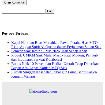
Pos-pos Terbaru
Kapal Harimau Buas Meriahkan Pawai Perahu Hias MTQ
Riau, Angkat Spirit Al-Qur’an dalam Perjuangan Sultan Siak
Pemkab Siak Jamin SPMB 2026, Hak Setiap Anak
Produk UMKM Siak Mulai Masuk Ritel Modern, Pemkab
dan Indomaret Perkuat Kolaborasi
Bonus Naik 10 Persen dan Hadiah Umrah Tetap Diberikan,
Bupati Afni Lepas Kafilah MTQ Siak
Rumah Singgah Kesehatan Dibangun Guna Bantu Pasien
Kurang Mampu