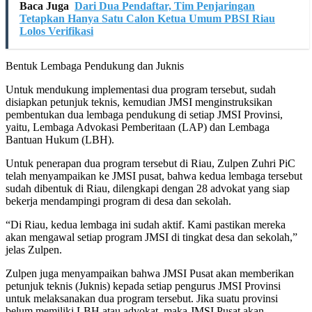
Baca Juga
Dari Dua Pendaftar, Tim Penjaringan
Tetapkan Hanya Satu Calon Ketua Umum PBSI Riau
Lolos Verifikasi
Bentuk Lembaga Pendukung dan Juknis
Untuk mendukung implementasi dua program tersebut, sudah
disiapkan petunjuk teknis, kemudian JMSI menginstruksikan
pembentukan dua lembaga pendukung di setiap JMSI Provinsi,
yaitu, Lembaga Advokasi Pemberitaan (LAP) dan Lembaga
Bantuan Hukum (LBH).
Untuk penerapan dua program tersebut di Riau, Zulpen Zuhri PiC
telah menyampaikan ke JMSI pusat, bahwa kedua lembaga tersebut
sudah dibentuk di Riau, dilengkapi dengan 28 advokat yang siap
bekerja mendampingi program di desa dan sekolah.
“Di Riau, kedua lembaga ini sudah aktif. Kami pastikan mereka
akan mengawal setiap program JMSI di tingkat desa dan sekolah,”
jelas Zulpen.
Zulpen juga menyampaikan bahwa JMSI Pusat akan memberikan
petunjuk teknis (Juknis) kepada setiap pengurus JMSI Provinsi
untuk melaksanakan dua program tersebut. Jika suatu provinsi
belum memiliki LBH atau advokat, maka JMSI Pusat akan