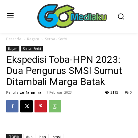
Beranda
Ragam
Serba - Serbi
Ragam
Serba - Serbi
Ekspedisi Toba-HPN 2023:
Dua Pengurus SMSI Sumut
Ditambali Marga Batak
Penulis
zulfa amira
-
7 Februari 2023
2115
0
TOPIK
dua
hpn
smsi