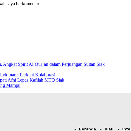
kali saya berkomentar.
Angkat Spirit Al-Qur’an dalam Perjuangan Sultan Siak
ndomaret Perkuat Kolaborasi
pati Afni Lepas Kafilah MTQ Siak
rang Mampu
Beranda
Riau
Inte