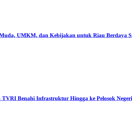
 Muda, UMKM, dan Kebijakan untuk Riau Berdaya S
 TVRI Benahi Infrastruktur Hingga ke Pelosok Neger