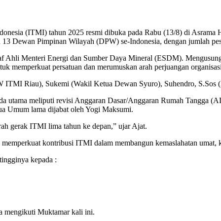
onesia (ITMI) tahun 2025 resmi dibuka pada Rabu (13/8) di Asrama H
 13 Dewan Pimpinan Wilayah (DPW) se-Indonesia, dengan jumlah pese
 Staf Ahli Menteri Energi dan Sumber Daya Mineral (ESDM). Mengu
uk memperkuat persatuan dan merumuskan arah perjuangan organisasi
 PW ITMI Riau), Sukemi (Wakil Ketua Dewan Syuro), Suhendro, S.Sos
nda utama meliputi revisi Anggaran Dasar/Anggaran Rumah Tangga (
tua Umum lama dijabat oleh Yogi Maksumi.
rah gerak ITMI lima tahun ke depan,” ujar Ajat.
s memperkuat kontribusi ITMI dalam membangun kemaslahatan umat, khu
tingginya kepada :
a mengikuti Muktamar kali ini.