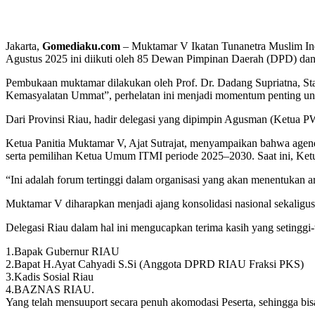
Jakarta,
Gomediaku.com
– Muktamar V Ikatan Tunanetra Muslim Ind
Agustus 2025 ini diikuti oleh 85 Dewan Pimpinan Daerah (DPD) dan
Pembukaan muktamar dilakukan oleh Prof. Dr. Dadang Supriatna,
Kemasyalatan Ummat”, perhelatan ini menjadi momentum penting unt
Dari Provinsi Riau, hadir delegasi yang dipimpin Agusman (Ketua
Ketua Panitia Muktamar V, Ajat Sutrajat, menyampaikan bahwa age
serta pemilihan Ketua Umum ITMI periode 2025–2030. Saat ini, Ke
“Ini adalah forum tertinggi dalam organisasi yang akan menentukan a
Muktamar V diharapkan menjadi ajang konsolidasi nasional sekaligu
Delegasi Riau dalam hal ini mengucapkan terima kasih yang setinggi-
1.Bapak Gubernur RIAU
2.Bapat H.Ayat Cahyadi S.Si (Anggota DPRD RIAU Fraksi PKS)
3.Kadis Sosial Riau
4.BAZNAS RIAU.
Yang telah mensuuport secara penuh akomodasi Peserta, sehingga bis