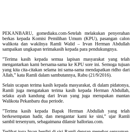
PEKANBARU, gomediaku.com-Setelah melakukan penyerahan
berkas kepada Komisi Pemilihan Umum (KPU), pasangan calon
walikota dan wakilnya Ramli Walid – Irvan Herman Abdullah
sampaikan ungkapan terimakasih kepada para pendukungnya.
”Terima kasih kepada semua lapisan masyarakat yang telah
mengantarkan kami bersama-sama ke KPU sore ini. Semoga tujuan
yang kita cita-citakan selama ini sama-sama mendapatkan ridho dari
Allah,” kata Ramli dalam sambutannya, Rabu (21/9/2016).
Selain ucapan terima kasih kepada masyarakat, di dalam pidatonya,
Ramli juga mengatakan terima kasih kepada Herman Abdullah,
selaku ayah kandung dari Irvan yang juga merupakan mantan
Walikota Pekanbaru dua periode.
”Terima kasih kepada Bapak Herman Abdullah yang telah
berkesempatan hadir, dan mengantar kami ke sini,” ujar Ramli
sambil tersenyum, sebagaimana dilansir halloriau.com.
Terlihat juga Irvan berdiri di sisi Ramli dengan menebar senyuman,