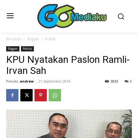
Beranda
Ragam
Politik
Ragam
Politik
KPU Nyatakan Paslon Ramli-
Irvan Sah
Penulis
andrew
-
21 September 2016
3033
0