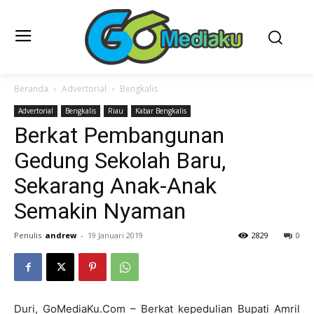
Beranda
Advertorial
Bengkalis
Advertorial
Bengkalis
Riau
Kabar Bengkalis
Berkat Pembangunan
Gedung Sekolah Baru,
Sekarang Anak-Anak
Semakin Nyaman
Penulis
andrew
-
19 Januari 2019
2829
0
Duri, GoMediaKu.Com – Berkat kepedulian Bupati Amril