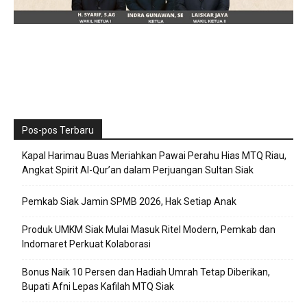
Pos-pos Terbaru
Kapal Harimau Buas Meriahkan Pawai Perahu Hias MTQ Riau,
Angkat Spirit Al-Qur’an dalam Perjuangan Sultan Siak
Pemkab Siak Jamin SPMB 2026, Hak Setiap Anak
Produk UMKM Siak Mulai Masuk Ritel Modern, Pemkab dan
Indomaret Perkuat Kolaborasi
Bonus Naik 10 Persen dan Hadiah Umrah Tetap Diberikan,
Bupati Afni Lepas Kafilah MTQ Siak