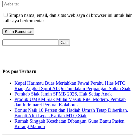
Simpan nama, email, dan situs web saya di browser ini untuk lain
kali saya berkomentar.
Pos-pos Terbaru
Kapal Harimau Buas Meriahkan Pawai Perahu Hias MTQ
Riau, Angkat Spirit Al-Qur’an dalam Perjuangan Sultan Siak
Pemkab Siak Jamin SPMB 2026, Hak Setiap Anak
Produk UMKM Siak Mulai Masuk Ritel Modern, Pemkab
dan Indomaret Perkuat Kolaborasi
Bonus Naik 10 Persen dan Hadiah Umrah Tetap Diberikan,
Bupati Afni Lepas Kafilah MTQ Siak
Rumah Singgah Kesehatan Dibangun Guna Bantu Pasien
Kurang Mampu