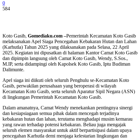
0
584
Koto Gasib,
Gomediaku.com –
Pemerintah Kecamatan Koto Gasib
melaksanakan Apel Siaga Pencegahan Kebakaran Hutan dan Lahan
(Karhutla) Tahun 2025 yang dilaksanakan pada Selasa, 22 April
2025. Kegiatan ini dipusatkan di halaman Kantor Camat Koto Gasib
dan dipimpin langsung oleh Camat Koto Gasib, Wendy, S.Sos.,
M.IP, serta didampingi oleh Kapolsek Koto Gasib, Iptu Budiman
Dalimunte.
Apel siaga ini diikuti oleh seluruh Penghulu se-Kecamatan Koto
Gasib, perwakilan perusahaan yang beroperasi di wilayah
Kecamatan Koto Gasib, serta seluruh Aparatur Sipil Negara (ASN)
di lingkungan Pemerintah Kecamatan Koto Gasib.
Dalam amanatnya, Camat Wendy menekankan pentingnya sinergi
dan kesiapsiagaan semua pihak dalam mencegah terjadinya
kebakaran hutan dan lahan, terutama menghadapi musim kemarau
yang rawan terhadap potensi kebakaran. Beliau juga mengajak
seluruh elemen masyarakat untuk aktif berpartisipasi dalam upaya
pencegahan Karhutla demi menjaga kelestarian lingkungan dan