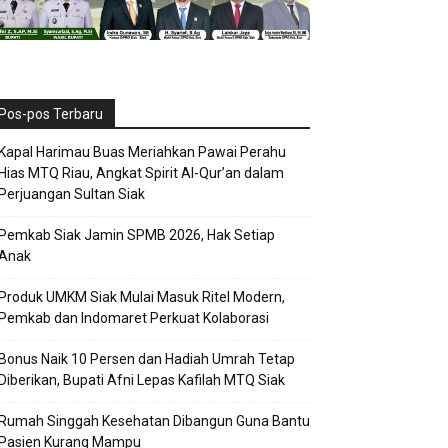
Pos-pos Terbaru
Kapal Harimau Buas Meriahkan Pawai Perahu
Hias MTQ Riau, Angkat Spirit Al-Qur’an dalam
Perjuangan Sultan Siak
Pemkab Siak Jamin SPMB 2026, Hak Setiap
Anak
Produk UMKM Siak Mulai Masuk Ritel Modern,
Pemkab dan Indomaret Perkuat Kolaborasi
Bonus Naik 10 Persen dan Hadiah Umrah Tetap
Diberikan, Bupati Afni Lepas Kafilah MTQ Siak
Rumah Singgah Kesehatan Dibangun Guna Bantu
Pasien Kurang Mampu