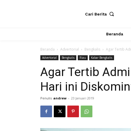
Cari Berita
Beranda
Beranda
Advertorial
Bengkalis
Agar Tertib Adm
Advertorial
Bengkalis
Riau
Kabar Bengkalis
Agar Tertib Admi
Hari ini Diskomin
Penulis
andrew
-
23 Januari 2019