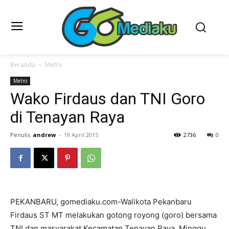
Beranda
Metro
Metro
Wako Firdaus dan TNI Goro
di Tenayan Raya
Penulis
andrew
-
19 April 2015
2736
0
PEKANBARU, gomediaku.com-Walikota Pekanbaru
Firdaus ST MT melakukan gotong royong (goro) bersama
TNI dan masyarakat Kecamatan Tenayan Raya, Minggu