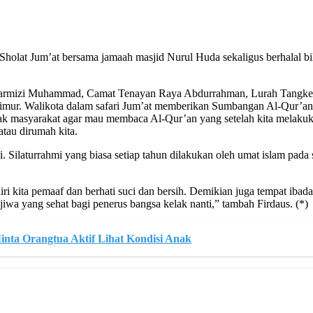
t Jum’at bersama jamaah masjid Nurul Huda sekaligus berhalal bi
.Tarmizi Muhammad, Camat Tenayan Raya Abdurrahman, Lurah Tangkera
imur. Walikota dalam safari Jum’at memberikan Sumbangan Al-Qur’an
 masyarakat agar mau membaca Al-Qur’an yang setelah kita melakuk
tau dirumah kita.
i. Silaturrahmi yang biasa setiap tahun dilakukan oleh umat islam pad
ri kita pemaaf dan berhati suci dan bersih. Demikian juga tempat ibad
iwa yang sehat bagi penerus bangsa kelak nanti,” tambah Firdaus. (*)
nta Orangtua Aktif Lihat Kondisi Anak