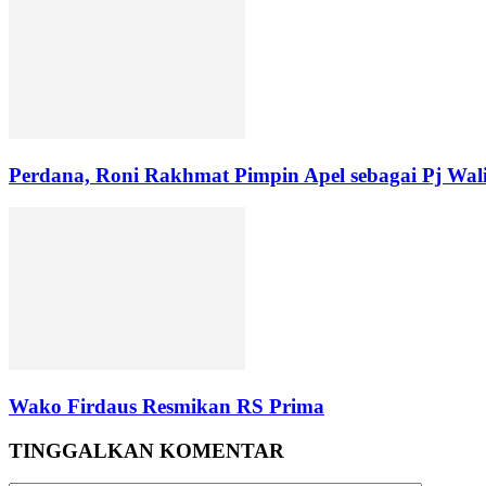
Perdana, Roni Rakhmat Pimpin Apel sebagai Pj Wal
Wako Firdaus Resmikan RS Prima
TINGGALKAN KOMENTAR