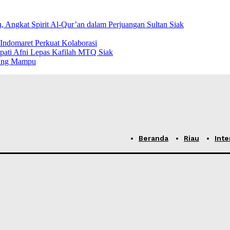
Angkat Spirit Al-Qur’an dalam Perjuangan Sultan Siak
ndomaret Perkuat Kolaborasi
pati Afni Lepas Kafilah MTQ Siak
rang Mampu
Beranda
Riau
Inte