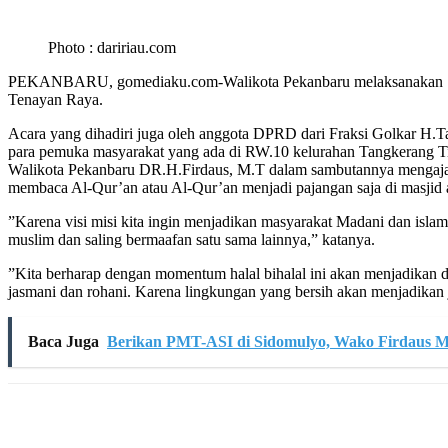
Photo : daririau.com
PEKANBARU, gomediaku.com-Walikota Pekanbaru melaksanakan Shola
Tenayan Raya.
Acara yang dihadiri juga oleh anggota DPRD dari Fraksi Golkar H
para pemuka masyarakat yang ada di RW.10 kelurahan Tangkerang T
Walikota Pekanbaru DR.H.Firdaus, M.T dalam sambutannya mengajak
membaca Al-Qur’an atau Al-Qur’an menjadi pajangan saja di masjid a
”Karena visi misi kita ingin menjadikan masyarakat Madani dan islam
muslim dan saling bermaafan satu sama lainnya,” katanya.
”Kita berharap dengan momentum halal bihalal ini akan menjadikan di
jasmani dan rohani. Karena lingkungan yang bersih akan menjadikan j
Baca Juga
Berikan PMT-ASI di Sidomulyo, Wako Firdaus Mi