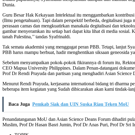
Dunia.
Guru Besar Hak Kekayaan Intelektual itu menggambarkan kontribusi di
(Ilmu pengetahuan). Tapi dalam perspektif berbeda, degitalisasi jug
perasaan camas dan mengkuatirkan manakala degitalisasi dan teknolog
gambar menyeramkan itu setiap hari dapat kita lihat di media sos
tanah Palestina,’’ tandas Syafrinaldi.
Tak semata akademisi yang menggugat peran PBB. Tetapi, lanjut Sya
PBB harus mampu berbuat, hadir menghentikan siksaan geneosida yang
Sebelum menyampaikan pokok-pokok fikirannya di forum itu, Rektor
CEO Mapua University Philippines. Dalam Penan-datangani dokumen 
Prof Dr Rendi Prayuda dan partisan yang menghadiri Asian Science
Menurut Rendi Prayuda, kerjasama international bidang tri dharma pe
beberapa item kegiatan yang Sudah dibicarakan akan kami tindak-lanju
Baca Juga
Pemkab Siak dan UIN Suska Riau Teken MoU
Penandatanganan MoU dan Asian Science Deans Forum dihadiri pula ol
Muslim, Prof Dr Hasan Basri Jumin, Prof Dr Anas Puri, Prof Dr Sri In
TOPIK