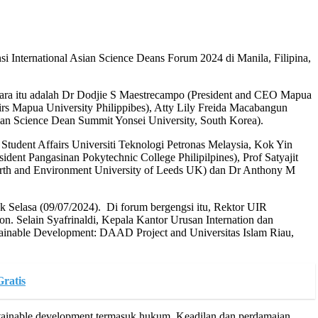
 International Asian Science Deans Forum 2024 di Manila, Filipina,
negara itu adalah Dr Dodjie S Maestrecampo (President and CEO Mapua
irs Mapua University Philippibes), Atty Lily Freida Macabangun
sian Science Dean Summit Yonsei University, South Korea).
tudent Affairs Universiti Teknologi Petronas Melaysia, Kok Yin
ent Pangasinan Pokytechnic College Philipilpines), Prof Satyajit
 Earth and Environment University of Leeds UK) dan Dr Anthony M
k Selasa (09/07/2024). Di forum bergengsi itu, Rektor UIR
ion. Selain Syafrinaldi, Kepala Kantor Urusan Internation dan
stainable Development: DAAD Project and Universitas Islam Riau,
ratis
stainable development termasuk hukum, Keadilan dan perdamaian