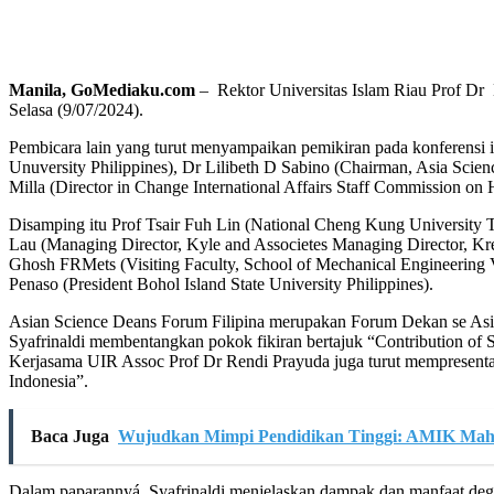
Manila, GoMediaku.com
– Rektor Universitas Islam Riau Prof Dr 
Selasa (9/07/2024).
Pembicara lain yang turut menyampaikan pemikiran pada konferensi i
Unuversity Philippines), Dr Lilibeth D Sabino (Chairman, Asia Scie
Milla (Director in Change International Affairs Staff Commission o
Disamping itu Prof Tsair Fuh Lin (National Cheng Kung University 
Lau (Managing Director, Kyle and Associetes Managing Director, Kre
Ghosh FRMets (Visiting Faculty, School of Mechanical Engineering V
Penaso (President Bohol Island State University Philippines).
Asian Science Deans Forum Filipina merupakan Forum Dekan se Asia y
Syafrinaldi membentangkan pokok fikiran bertajuk “Contribution of Sc
Kerjasama UIR Assoc Prof Dr Rendi Prayuda juga turut mempresentasi
Indonesia”.
Baca Juga
Wujudkan Mimpi Pendidikan Tinggi: AMIK Mah
Dalam paparannyá, Syafrinaldi menjelaskan dampak dan manfaat degi