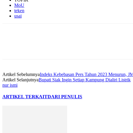
MoU
teken
usai
Artikel Sebelumnya
Indeks Kebebasan Pers Tahun 2023 Menurun, J
Artikel Selanjutnya
Bupati Siak Ingin Setiap Kampung Dialiri Listrik
nur ismi
ARTIKEL TERKAIT
DARI PENULIS