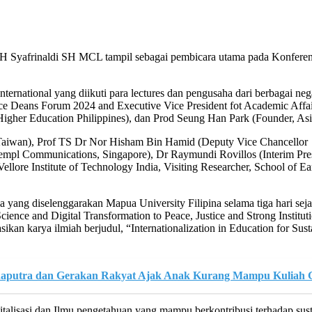
H Syafrinaldi SH MCL tampil sebagai pembicara utama pada Konferensi
nternational yang diikuti para lectures dan pengusaha dari berbagai 
nce Deans Forum 2024 and Executive Vice President fot Academic Affa
n Higher Education Philippines), dan Prod Seung Han Park (Founder, A
Taiwan), Prof TS Dr Nor Hisham Bin Hamid (Deputy Vice Chancellor S
mpl Communications, Singapore), Dr Raymundi Rovillos (Interim Presid
ellore Institute of Technology India, Visiting Researcher, School of
ang diselenggarakan Mapua University Filipina selama tiga hari seja
ience and Digital Transformation to Peace, Justice and Strong Institut
kan karya ilmiah berjudul, “Internationalization in Education for Su
aputra dan Gerakan Rakyat Ajak Anak Kurang Mampu Kuliah G
talisasi dan Ilmu pengetahuan yang mampu berkontribusi terhadap su