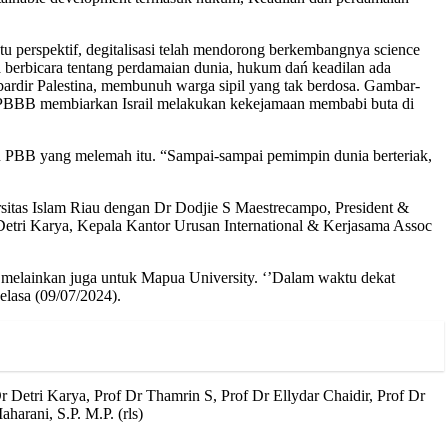
tu perspektif, degitalisasi telah mendorong berkembangnya science
a berbicara tentang perdamaian dunia, hukum dań keadilan ada
rbardir Palestina, membunuh warga sipil yang tak berdosa. Gambar-
pa PBBB membiarkan Israil melakukan kekejamaan membabi buta di
an PBB yang melemah itu. “Sampai-sampai pemimpin dunia berteriak,
itas Islam Riau dengan Dr Dodjie S Maestrecampo, President &
etri Karya, Kepala Kantor Urusan International & Kerjasama Assoc
IR melainkan juga untuk Mapua University. ‘’Dalam waktu dekat
elasa (09/07/2024).
 Detri Karya, Prof Dr Thamrin S, Prof Dr Ellydar Chaidir, Prof Dr
harani, S.P. M.P. (rls)