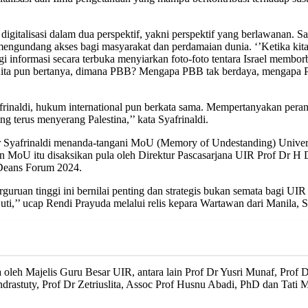
gitalisasi dalam dua perspektif, yakni perspektif yang berlawanan. Sa
a mengundang akses bagi masyarakat dan perdamaian dunia. ‘’Ketika kit
i informasi secara terbuka menyiarkan foto-foto tentara Israel membo
ial. Kita pun bertanya, dimana PBB? Mengapa PBB tak berdaya, menga
frinaldi, hukum international pun berkata sama. Mempertanyakan per
 terus menyerang Palestina,’’ kata Syafrinaldi.
 Syafrinaldi menanda-tangani MoU (Memory of Undestanding) Univers
MoU itu disaksikan pula oleh Direktur Pascasarjana UIR Prof Dr H D
 Deans Forum 2024.
rguruan tinggi ini bernilai penting dan strategis bukan semata bagi U
ti,’’ ucap Rendi Prayuda melalui relis kepara Wartawan dari Manila, S
eh Majelis Guru Besar UIR, antara lain Prof Dr Yusri Munaf, Prof Dr
drastuty, Prof Dr Zetriuslita, Assoc Prof Husnu Abadi, PhD dan Tati Ma