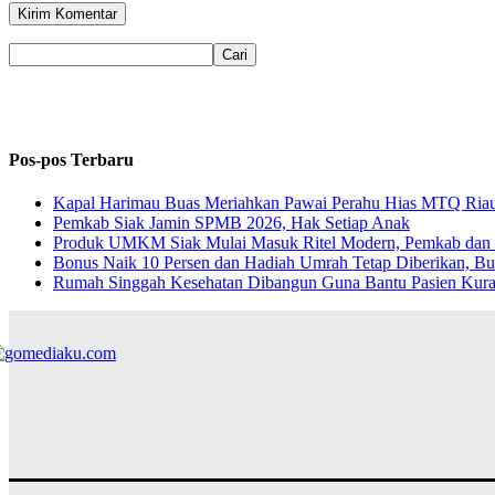
Pos-pos Terbaru
Kapal Harimau Buas Meriahkan Pawai Perahu Hias MTQ Riau, 
Pemkab Siak Jamin SPMB 2026, Hak Setiap Anak
Produk UMKM Siak Mulai Masuk Ritel Modern, Pemkab dan I
Bonus Naik 10 Persen dan Hadiah Umrah Tetap Diberikan, Bu
Rumah Singgah Kesehatan Dibangun Guna Bantu Pasien Ku