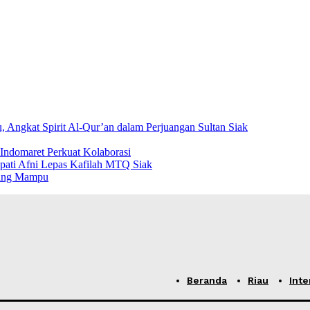
Angkat Spirit Al-Qur’an dalam Perjuangan Sultan Siak
ndomaret Perkuat Kolaborasi
pati Afni Lepas Kafilah MTQ Siak
rang Mampu
Beranda
Riau
Inte