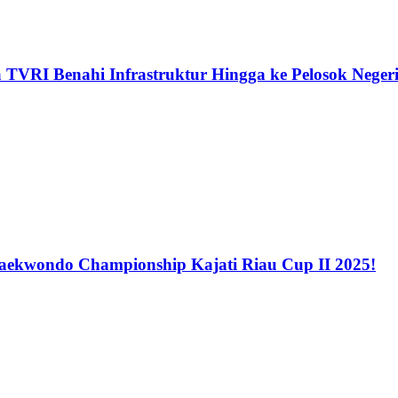
 TVRI Benahi Infrastruktur Hingga ke Pelosok Neger
Taekwondo Championship Kajati Riau Cup II 2025!