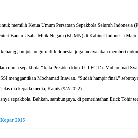
n untuk memilih Ketua Umum Persatuan Sepakbola Seluruh Indonesia (
Menteri Badan Usaha Milik Negara (BUMN) di Kabinet Indonesia Maju. D
kebanggaan jutaan guru di Indonesia, juga menyatakan memberi dukung
dalam dunia sepakbola,” kata Presiden klub TUI FC Dr. Muhammad Sya
 PSSI menggantikan Mochamad Iriawan. “Sudah hampir final,” sebutnya
jelas dia kepada media, Kamis (9/2/2022).
susnya sepakbola. Bahkan, sambungnya, di pemerintahan Erick Tohir t
 Kopar 2015