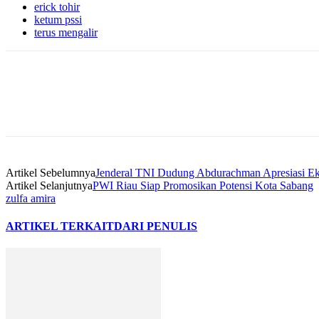
erick tohir
ketum pssi
terus mengalir
Artikel Sebelumnya
Jenderal TNI Dudung Abdurachman Apresiasi Ek
Artikel Selanjutnya
PWI Riau Siap Promosikan Potensi Kota Sabang
zulfa amira
ARTIKEL TERKAIT
DARI PENULIS