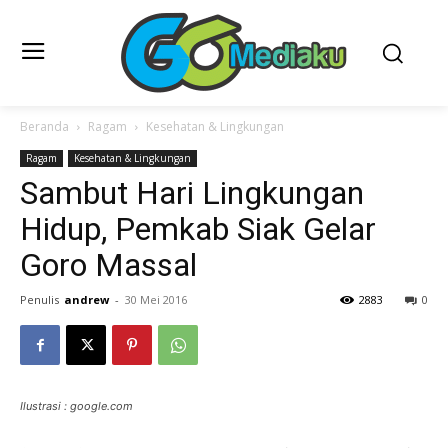
Beranda
Ragam
Kesehatan & Lingkungan
Ragam
Kesehatan & Lingkungan
Sambut Hari Lingkungan
Hidup, Pemkab Siak Gelar
Goro Massal
Penulis
andrew
-
30 Mei 2016
2883
0
Ilustrasi : google.com